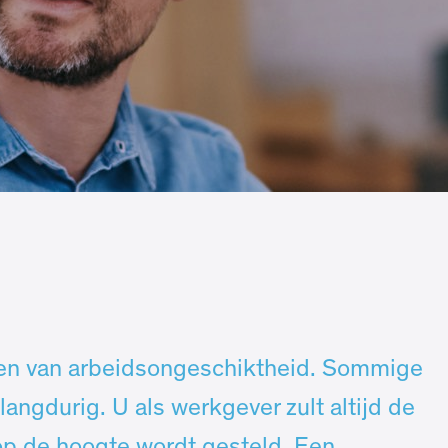
ngen van arbeidsongeschiktheid. Sommige
angdurig. U als werkgever zult altijd de