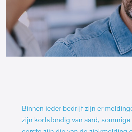
Binnen ieder bedrijf zijn er meldi
zijn kortstondig van aard, sommige l