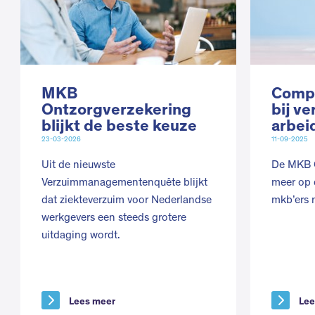
MKB
Compl
Ontzorgverzekering
bij v
blijkt de beste keuze
arbei
23-03-2026
11-09-2025
Uit de nieuwste
De MKB O
Verzuimmanagementenquête blijkt
meer op 
dat ziekteverzuim voor Nederlandse
mkb’ers 
werkgevers een steeds grotere
uitdaging wordt.
Lees meer
Lee