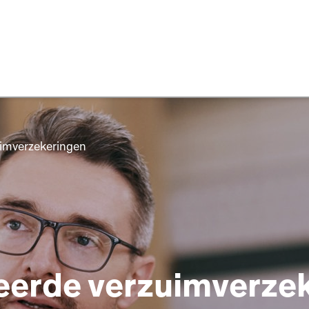
uimverzekeringen
eerde verzuimverze