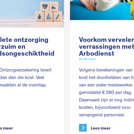
ete ontzorging
Voorkom vervele
erzuim en
verrassingen me
dsongeschiktheid
Arbodienst
28-06-2024
ntzorgverzekering levert
Volgens berekeningen va
dan dan die kost. Veel
kost het doorbetalen van h
maakten al de overstap.
van een zieke medewerker
gemiddeld € 260 per dag.
Daarnaast zijn er nog indir
kosten, bijvoorbeeld voor
vervangend personeel.
s meer
Lees meer