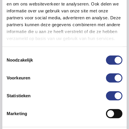
en om ons websiteverkeer te analyseren. Ook delen we
wordt een percentage van het verzekerde bedrag
informatie over uw gebruik van onze site met onze
uitgekeerd, voor het verlies van lichaamsdelen
partners voor social media, adverteren en analyse. Deze
geldt ook een bepaald percentage. U ontvangt
partners kunnen deze gegevens combineren met andere
dus dat percentage van het verzekerd bedrag.
informatie die u aan ze heeft verstrekt of die ze hebben
verzameld op basis van uw gebruik van hun services.
Verzeker u nu tegen
T
inkomensterugval bij een
Noodzakelijk
o
bedrijfsongeval
e
s
Voorkeuren
Zoals al onze verzekeringen is ook deze aantrekkelijk
t
geprijsd en zijn de dekking, premie en voorwaarden
e
afgestemd op de branche. Bent u lid van Techniek
m
Statistieken
Nederland, dan profiteert u bovendien van
m
ledenvoordeel. Wilt u meer informatie? Neem dan
i
Marketing
contact op met de accountmanager bij u in de regio.
n
g