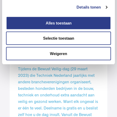
s
Interesse?
Details tonen
s
Neem contact op met een accountmanager in uw
e
l
regio
.
Alles toestaan
e
c
Selectie toestaan
t
i
Tip: veilig werken
e
Weigeren
bevorderen
Tijdens de Bewust Veilig-dag (29 maart
2023) die Techniek Nederland jaarlijks met
andere brancheverenigingen organiseert,
besteden honderden bedrijven in de bouw,
techniek en onderhoud extra aandacht aan
veilig en gezond werken. Want elk ongeval is
er één te veel. Deelname is gratis en u beslist
zelf hoe u de dag invult. Vanuit de Bewust