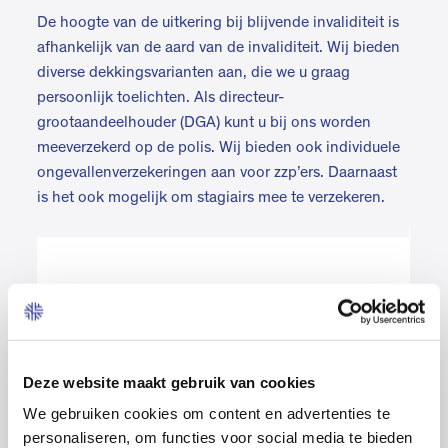
De hoogte van de uitkering bij blijvende invaliditeit is
afhankelijk van de aard van de invaliditeit. Wij bieden
diverse dekkingsvarianten aan, die we u graag
persoonlijk toelichten. Als directeur-
grootaandeelhouder (DGA) kunt u bij ons worden
meeverzekerd op de polis. Wij bieden ook individuele
ongevallenverzekeringen aan voor zzp’ers. Daarnaast
is het ook mogelijk om stagiairs mee te verzekeren.
Voorbeeld
U raakt tijdens het lossen van goederen bekneld
met uw hand. De beknelling is zo ernstig dat uw
Deze website maakt gebruik van cookies
ringvinger niet meer te redden is. Gelukkig heeft
u een Ongevallenverzekering afgesloten met een
We gebruiken cookies om content en advertenties te
personaliseren, om functies voor social media te bieden
dekking van € 80.000. Bij blijvende invaliditeit