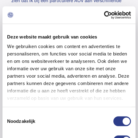
zien dat ik bij een particuliere AOV aan verschillende
knoppen kan draaien. Ik bepaal zelf of ik na
bijvoorbeeld 60, 90 of 180 dagen een uitkering
ontvang. Dit is afhankelijk van hoe groot je eigen
financiële buffer is en welke premie je kunt
Deze website maakt gebruik van cookies
opbrengen. Zo’n verzekering is ook niet voor een
We gebruiken cookies om content en advertenties te
griepje, maar echt voor ingrijpende ziektes of
personaliseren, om functies voor social media te bieden
ongelukken waardoor ik langere tijd niet kan werken.”
en om ons websiteverkeer te analyseren. Ook delen we
informatie over uw gebruik van onze site met onze
Kom in actie
partners voor social media, adverteren en analyse. Deze
partners kunnen deze gegevens combineren met andere
Deze ondernemer is blij dat hij actie heeft
informatie die u aan ze heeft verstrekt of die ze hebben
ondernomen. Want het hele proces neemt zomaar
verzameld op basis van uw gebruik van hun services.
enkele weken in beslag. “Mocht die peildatum straks
bekend zijn, dan hoef ik me niet meer druk te maken.”
T
Kortom, wie nu actie onderneemt, behoud de regie
Noodzakelijk
o
over eigen AOV én zelf gekozen premie. In veel
e
gevallen bent u goedkoper uit en sluit de verzekering
s