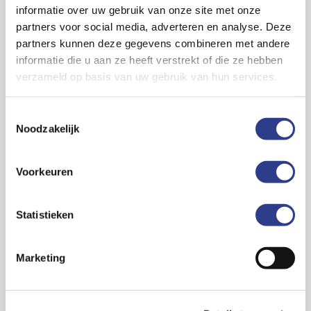
informatie over uw gebruik van onze site met onze
partners voor social media, adverteren en analyse. Deze
partners kunnen deze gegevens combineren met andere
informatie die u aan ze heeft verstrekt of die ze hebben
verzameld op basis van uw gebruik van hun services.
T
Noodzakelijk
o
e
s
Voorkeuren
t
e
Inloggen klantportaal
m
Statistieken
m
i
Schade melden
Marketing
n
g
s