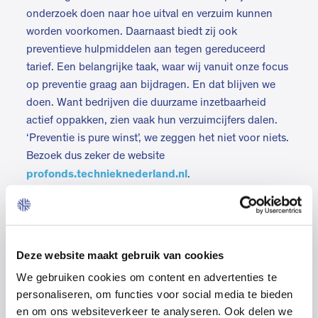
onderzoek doen naar hoe uitval en verzuim kunnen
worden voorkomen. Daarnaast biedt zij ook
preventieve hulpmiddelen aan tegen gereduceerd
tarief. Een belangrijke taak, waar wij vanuit onze focus
op preventie graag aan bijdragen. En dat blijven we
doen. Want bedrijven die duurzame inzetbaarheid
actief oppakken, zien vaak hun verzuimcijfers dalen.
‘Preventie is pure winst’, we zeggen het niet voor niets.
Bezoek dus zeker de website
profonds.technieknederland.nl
.
Sparren over verzuim of duurzame inzetbaarheid?
Neem dan contact op met onze specialist Zorg &
Inkomen (en Pro-Fonds bestuurslid) Karuna Doebri-
Deze website maakt gebruik van cookies
Babolall. Zij denkt graag met u mee
zorginkomen@technieknederland.nl
(
).
We gebruiken cookies om content en advertenties te
personaliseren, om functies voor social media te bieden
en om ons websiteverkeer te analyseren. Ook delen we