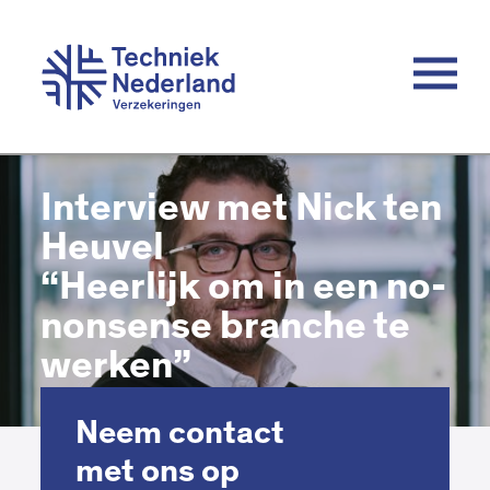
Interview met Nick ten
Heuvel
“Heerlijk om in een no-
nonsense branche te
werken”
Neem contact
met ons op