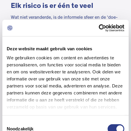
Elk risico is er één te veel
Wat niet veranderde, is de informele sfeer en de ‘doe-
maar-gewoon’-mentaliteit in de branche. Die staan
Nick heel erg aan. “Als ik voor een jaargesprek naar
een relatie ga, vraag ik ook hoe de vakantie was waar
hij of zij de vorige keer zo naar uitkeek en hebben we
Deze website maakt gebruik van cookies
het over het bedrijf en het gezin. Natuurlijk kijk ik dan
We gebruiken cookies om content en advertenties te
ook goed om me heen. Laatst kwam ik bij een
personaliseren, om functies voor social media te bieden
ondernemer en zag ik een nieuwe heftruck staan. Ik
en om ons websiteverkeer te analyseren. Ook delen we
wist van zijn dossier dat die niet verzekerd was. Heel
informatie over uw gebruik van onze site met onze
begrijpelijk, want in de waan van de dag kan iemand
partners voor social media, adverteren en analyse. Deze
vergeten om dat te melden. Daar wijs je dan op en je
partners kunnen deze gegevens combineren met andere
regelt het snel. Want elk risico is er één te veel.”
informatie die u aan ze heeft verstrekt of die ze hebben
verzameld op basis van uw gebruik van hun services.
Sterke propositie
T
De focus van zijn werk ligt bij relatiebeheer en polis-
Noodzakelijk
o